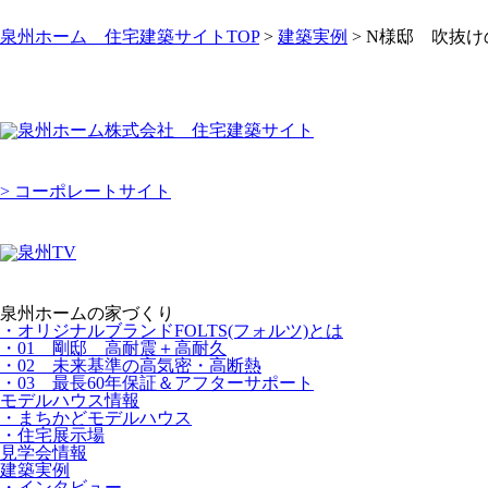
泉州ホーム 住宅建築サイトTOP
>
建築実例
> N様邸 吹抜
> コーポレートサイト
泉州ホームの家づくり
・オリジナルブランドFOLTS(フォルツ)とは
・01 剛邸 高耐震＋高耐久
・02 未来基準の高気密・高断熱
・03 最長60年保証＆アフターサポート
モデルハウス情報
・まちかどモデルハウス
・住宅展示場
見学会情報
建築実例
・インタビュー