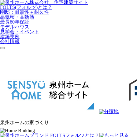
FOLTS(フォルツ)とは？
剛邸：耐震性＋耐久性
高気密・高断熱
最長60年保証
モデルハウス
見学会・イベント
建築実例
会社情報
泉州ホームの家づくり
フォルツ
とは？