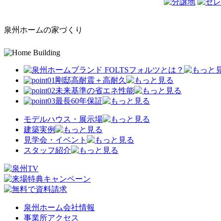
泉州ホームの家づくり
フォルツ
とは？
剛邸
高耐震＋高耐久
未来基準の省エネ性能
最長
60
年保証
モデルハウス・展示場
建築実例
見学会・イベント
スタッフ紹介
泉州ホーム会社情報
事業所アクセス