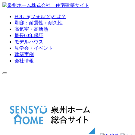
FOLTS(フォルツ)とは？
剛邸：耐震性＋耐久性
高気密・高断熱
最長60年保証
モデルハウス
見学会・イベント
建築実例
会社情報