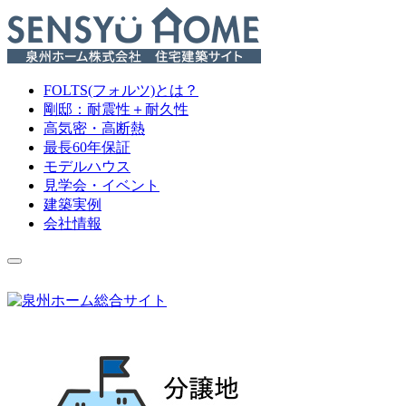
FOLTS(フォルツ)とは？
剛邸：耐震性＋耐久性
高気密・高断熱
最長60年保証
モデルハウス
見学会・イベント
建築実例
会社情報