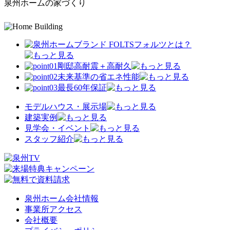
泉州ホームの家づくり
フォルツ
とは？
剛邸
高耐震＋高耐久
未来基準の省エネ性能
最長
60
年保証
モデルハウス・展示場
建築実例
見学会・イベント
スタッフ紹介
泉州ホーム会社情報
事業所アクセス
会社概要