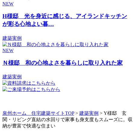
NEW
H様邸 光を身近に感じる、アイランドキッチン
が彩る心地よい暮…
建築実例
NEW
Ｎ様邸 和の心地よさを暮らしに取り入れた家
建築実例
泉州ホーム 住宅建築サイトTOP
>
建築実例
> Y様邸 玄
関・リビング直結の水回りで家事も身支度もスムーズに。収
納が豊富で快適な住まい