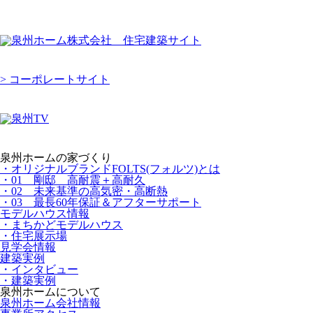
> コーポレートサイト
泉州ホームの家づくり
・オリジナルブランドFOLTS(フォルツ)とは
・01 剛邸 高耐震＋高耐久
・02 未来基準の高気密・高断熱
・03 最長60年保証＆アフターサポート
モデルハウス情報
・まちかどモデルハウス
・住宅展示場
見学会情報
建築実例
・インタビュー
・建築実例
泉州ホームについて
泉州ホーム会社情報