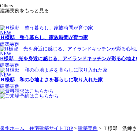
Others
建築実例をもっと見る
NEW
Ｈ様邸 整う暮らし、家族時間が育つ家
建築実例
NEW
H様邸 光を身近に感じる、アイランドキッチンが彩る心地よ
建築実例
NEW
Ｎ様邸 和の心地よさを暮らしに取り入れた家
建築実例
泉州ホーム 住宅建築サイトTOP
>
建築実例
> Ｔ様邸 洗練