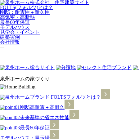
FOLTS(フォルツ)とは？
剛邸：耐震性＋耐久性
高気密・高断熱
最長60年保証
モデルハウス
見学会・イベント
建築実例
会社情報
泉州ホームの家づくり
フォルツ
とは？
剛邸
高耐震＋高耐久
未来基準の省エネ性能
最長
60
年保証
モデルハウス・展示場