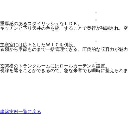
重厚感のあるスタイリッシュなＬＤＫ。
キッチンと下り天井の色を統一することで奥行が強調され、空
主寝室には広々としたＷＩＣを併設。
衣類から季節ものまで一括管理できる、圧倒的な収容力が魅力
玄関横のトランクルームにはロールカーテンを設置。
視線を遮ることができるので、急な来客でも瞬時に整えられま
建築実例一覧に戻る