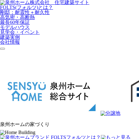
FOLTS(フォルツ)とは？
剛邸：耐震性＋耐久性
高気密・高断熱
最長60年保証
モデルハウス
見学会・イベント
建築実例
会社情報
泉州ホームの家づくり
フォルツ
とは？