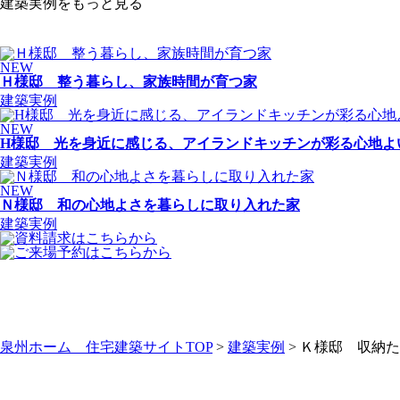
建築実例をもっと見る
NEW
Ｈ様邸 整う暮らし、家族時間が育つ家
建築実例
NEW
H様邸 光を身近に感じる、アイランドキッチンが彩る心地よ
建築実例
NEW
Ｎ様邸 和の心地よさを暮らしに取り入れた家
建築実例
泉州ホーム 住宅建築サイトTOP
>
建築実例
> Ｋ様邸 収納