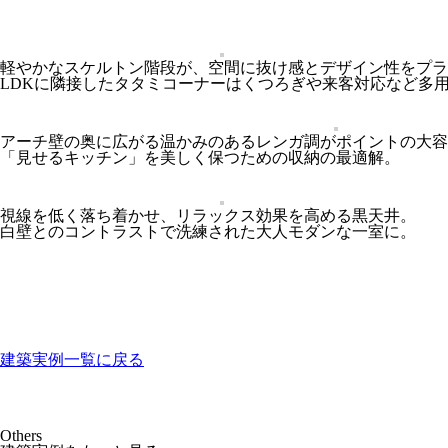
軽やかなスケルトン階段が、空間に抜け感とデザイン性をプラ
LDKに隣接したタタミコーナーはくつろぎや来客対応など多
アーチ壁の奥に広がる温かみのあるレンガ調がポイントの大容
「見せるキッチン」を美しく保つための収納の最適解。
視線を低く落ち着かせ、リラックス効果を高める黒天井。
白壁とのコントラストで洗練された大人モダンな一室に。
建築実例一覧に戻る
Others