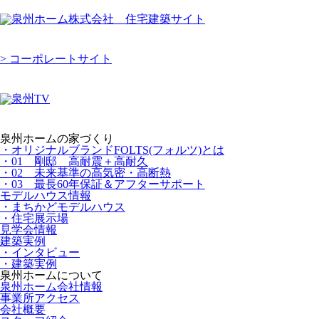
> コーポレートサイト
泉州ホームの家づくり
・オリジナルブランドFOLTS(フォルツ)とは
・01 剛邸 高耐震＋高耐久
・02 未来基準の高気密・高断熱
・03 最長60年保証＆アフターサポート
モデルハウス情報
・まちかどモデルハウス
・住宅展示場
見学会情報
建築実例
・インタビュー
・建築実例
泉州ホームについて
泉州ホーム会社情報
事業所アクセス
会社概要