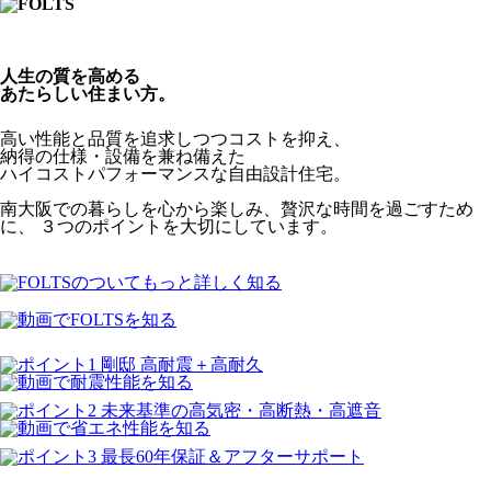
人生の質を高める
あたらしい住まい方。
高い性能と品質を追求しつつコストを抑え、
納得の仕様・設備を兼ね備えた
ハイコストパフォーマンスな自由設計住宅。
南大阪での暮らしを心から楽しみ、贅沢な時間を過ごすため
に、
３つのポイントを大切にしています。