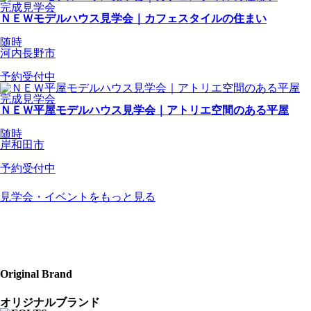
完成見学会
ＮＥＷモデルハウス見学会｜カフェスタイルの住まい
随時
河内長野市
予約受付中
完成見学会
ＮＥＷ平屋モデルハウス見学会｜アトリエ空間のある平屋
随時
岸和田市
予約受付中
見学会・イベントをもっと見る
Original Brand
オリジナルブランド