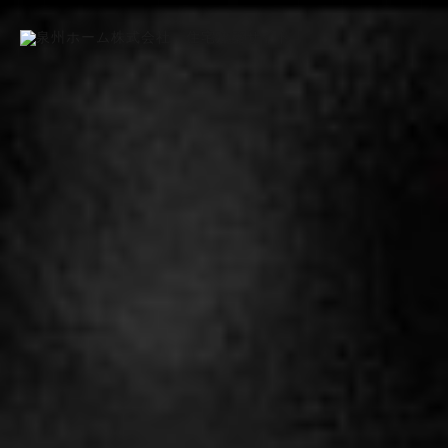
泉
州
ホ
ー
ム
建
築
サ
イ
ト