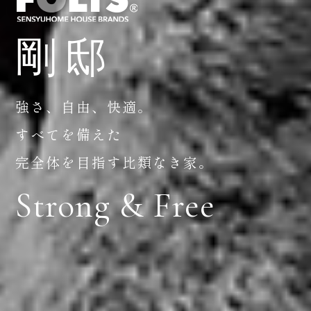
剛邸
強さ、自由、快適。
すべてを備えた
完全体を目指す比類なき家。
Strong & Free